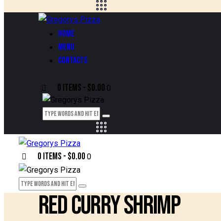
HOME
MENU
CONTACTS
0 items
-
$0.00
0
0 items
-
$0.00
0
RED CURRY SHRIMP