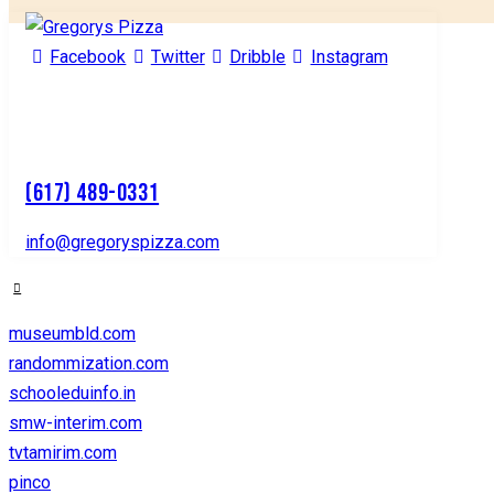
Facebook
Twitter
Dribble
Instagram
(617) 489-0331
info@gregoryspizza.com
museumbld.com
randommization.com
schooleduinfo.in
smw-interim.com
tvtamirim.com
pinco