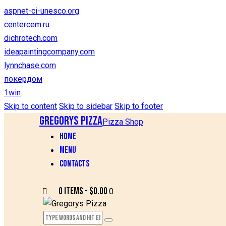
aspnet-ci-unesco.org
centercem.ru
dichrotech.com
ideapaintingcompany.com
lynnchase.com
покердом
1win
Skip to content
Skip to sidebar
Skip to footer
Gregorys Pizza
Pizza Shop
HOME
MENU
CONTACTS
0 items
-
$0.00
0