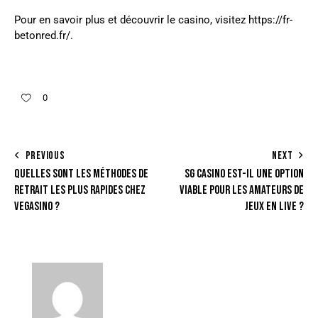
Pour en savoir plus et découvrir le casino, visitez
https://fr-
betonred.fr/
.
0
PREVIOUS
NEXT
QUELLES SONT LES MÉTHODES DE
SG CASINO EST-IL UNE OPTION
RETRAIT LES PLUS RAPIDES CHEZ
VIABLE POUR LES AMATEURS DE
VEGASINO ?
JEUX EN LIVE ?