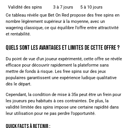
Validité des spins
3 à 7 jours
5 à 10 jours
Ce tableau révèle que Bet On Red propose des free spins en
nombre légèrement supérieur à la moyenne, avec un
wagering classique, ce qui équilibre l’offre entre attractivité
et rentabilité.
QUELS SONT LES AVANTAGES ET LIMITES DE CETTE OFFRE ?
Du point de vue d’un joueur expérimenté, cette offre se révèle
efficace pour découvrir rapidement la plateforme sans
mettre de fonds à risque. Les free spins sur des jeux
populaires garantissent une expérience ludique qualitative
dès le départ.
Cependant, la condition de mise à 35x peut être un frein pour
les joueurs peu habitués à ces contraintes. De plus, la
validité limitée des spins impose une certaine rapidité dans
leur utilisation pour ne pas perdre l’opportunité.
QUICK FACTS À RETENIR :