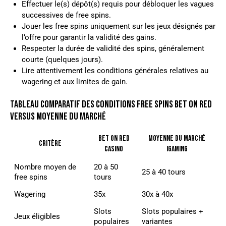
Effectuer le(s) dépôt(s) requis pour débloquer les vagues
successives de free spins.
Jouer les free spins uniquement sur les jeux désignés par
l’offre pour garantir la validité des gains.
Respecter la durée de validité des spins, généralement
courte (quelques jours).
Lire attentivement les conditions générales relatives au
wagering et aux limites de gain.
TABLEAU COMPARATIF DES CONDITIONS FREE SPINS BET ON RED
VERSUS MOYENNE DU MARCHÉ
Bet On Red
Moyenne du marché
Critère
Casino
iGaming
Nombre moyen de
20 à 50
25 à 40 tours
free spins
tours
Wagering
35x
30x à 40x
Slots
Slots populaires +
Jeux éligibles
populaires
variantes