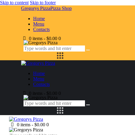
Skip to content
Skip to footer
Gregorys Pizza
Pizza Shop
Home
Menu
Contacts
0 items
-
$0.00
0
Home
Menu
Contacts
0 items
-
$0.00
0
0 items
-
$0.00
0