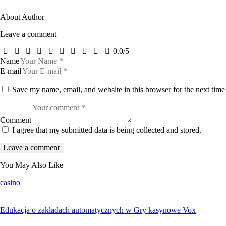
About Author
Leave a comment
0.0
/
5
Name
E-mail
Save my name, email, and website in this browser for the next tim
Comment
I agree that my submitted data is being collected and stored.
You May Also Like
casino
Edukacja o zakładach automatycznych w Gry kasynowe Vox