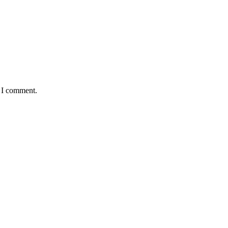
e I comment.