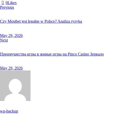
0
Likes
Post
Previous
navigation
Czy Mostbet jest legalne w Polsce? Analiza ryzyka
May 29, 2026
Next
Преимущества игры в живые игры на Pinco Casino Зеркало
May 29, 2026
wp-backup