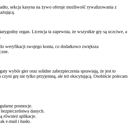
nadto, sekcja kasyna na żywo oferuje możliwość rywalizowania z
ażującą.
iarygodny organ. Licencja ta zapewnia, że wszystkie gry są uczciwe, a
.
 do weryfikacji swojego konta, co dodatkowo zwiększa
czne.
aty wybór gier oraz solidne zabezpieczenia sprawiają, że jest to
zyni grę nie tylko przyjemną, ale też ekscytującą. Osobiście polecam
gularne promocje.
a bezpieczeństwa danych.
 również aplikacje.
k e-mail i hasło.