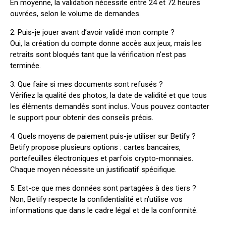
En moyenne, la validation nécessite entre 24 et 72 heures
ouvrées, selon le volume de demandes.
2. Puis-je jouer avant d’avoir validé mon compte ?
Oui, la création du compte donne accès aux jeux, mais les
retraits sont bloqués tant que la vérification n’est pas
terminée.
3. Que faire si mes documents sont refusés ?
Vérifiez la qualité des photos, la date de validité et que tous
les éléments demandés sont inclus. Vous pouvez contacter
le support pour obtenir des conseils précis.
4. Quels moyens de paiement puis-je utiliser sur Betify ?
Betify propose plusieurs options : cartes bancaires,
portefeuilles électroniques et parfois crypto-monnaies.
Chaque moyen nécessite un justificatif spécifique.
5. Est-ce que mes données sont partagées à des tiers ?
Non, Betify respecte la confidentialité et n’utilise vos
informations que dans le cadre légal et de la conformité.