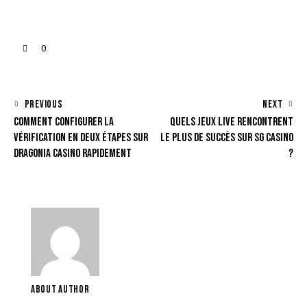
0
PREVIOUS
NEXT
COMMENT CONFIGURER LA
QUELS JEUX LIVE RENCONTRENT
VÉRIFICATION EN DEUX ÉTAPES SUR
LE PLUS DE SUCCÈS SUR SG CASINO
DRAGONIA CASINO RAPIDEMENT
?
ABOUT AUTHOR