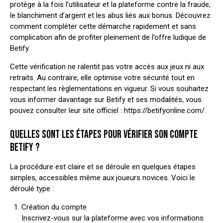
protège à la fois l’utilisateur et la plateforme contre la fraude,
le blanchiment d’argent et les abus liés aux bonus. Découvrez
comment compléter cette démarche rapidement et sans
complication afin de profiter pleinement de l’offre ludique de
Betify.
Cette vérification ne ralentit pas votre accès aux jeux ni aux
retraits. Au contraire, elle optimise votre sécurité tout en
respectant les règlementations en vigueur. Si vous souhaitez
vous informer davantage sur Betify et ses modalités, vous
pouvez consulter leur site officiel :
https://betifyonline.com/
.
QUELLES SONT LES ÉTAPES POUR VÉRIFIER SON COMPTE
BETIFY ?
La procédure est claire et se déroule en quelques étapes
simples, accessibles même aux joueurs novices. Voici le
déroulé type :
Création du compte
Inscrivez-vous sur la plateforme avec vos informations