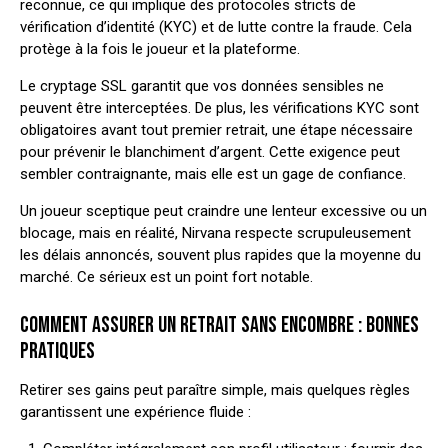
reconnue, ce qui implique des protocoles stricts de
vérification d’identité (KYC) et de lutte contre la fraude. Cela
protège à la fois le joueur et la plateforme.
Le cryptage SSL garantit que vos données sensibles ne
peuvent être interceptées. De plus, les vérifications KYC sont
obligatoires avant tout premier retrait, une étape nécessaire
pour prévenir le blanchiment d’argent. Cette exigence peut
sembler contraignante, mais elle est un gage de confiance.
Un joueur sceptique peut craindre une lenteur excessive ou un
blocage, mais en réalité, Nirvana respecte scrupuleusement
les délais annoncés, souvent plus rapides que la moyenne du
marché. Ce sérieux est un point fort notable.
COMMENT ASSURER UN RETRAIT SANS ENCOMBRE : BONNES
PRATIQUES
Retirer ses gains peut paraître simple, mais quelques règles
garantissent une expérience fluide :