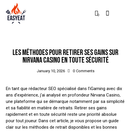
0
UNCATEGORIZED
LES MÉTHODES POUR RETIRER SES GAINS SUR
NIRVANA CASINO EN TOUTE SÉCURITÉ
January 10, 2026
0
Comments
En tant que rédacteur SEO spécialisé dans l’iGaming avec dix
ans d’expérience, j’ai analysé en profondeur Nirvana Casino,
une plateforme qui se démarque notamment par sa simplicité
et sa fiabilité en matière de retraits. Retirer ses gains
rapidement et en toute sécurité reste une priorité absolue
pour tout joueur. Dans cet article, je vous propose un guide
clair sur les méthodes de retrait disponibles et les bonnes