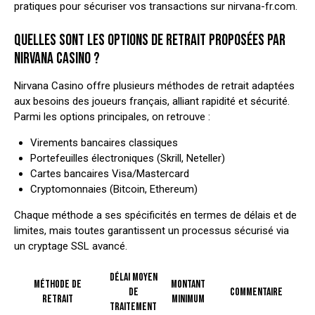
pratiques pour sécuriser vos transactions sur nirvana-fr.com.
QUELLES SONT LES OPTIONS DE RETRAIT PROPOSÉES PAR
NIRVANA CASINO ?
Nirvana Casino offre plusieurs méthodes de retrait adaptées
aux besoins des joueurs français, alliant rapidité et sécurité.
Parmi les options principales, on retrouve :
Virements bancaires classiques
Portefeuilles électroniques (Skrill, Neteller)
Cartes bancaires Visa/Mastercard
Cryptomonnaies (Bitcoin, Ethereum)
Chaque méthode a ses spécificités en termes de délais et de
limites, mais toutes garantissent un processus sécurisé via
un cryptage SSL avancé.
Délai moyen
Méthode de
Montant
de
Commentaire
retrait
minimum
traitement