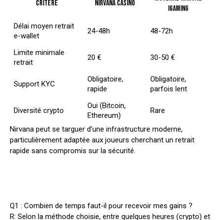
Critère
Nirvana Casino
iGaming
Délai moyen retrait
24-48h
48-72h
e-wallet
Limite minimale
20 €
30-50 €
retrait
Obligatoire,
Obligatoire,
Support KYC
rapide
parfois lent
Oui (Bitcoin,
Diversité crypto
Rare
Ethereum)
Nirvana peut se targuer d’une infrastructure moderne,
particulièrement adaptée aux joueurs cherchant un retrait
rapide sans compromis sur la sécurité.
Q1 : Combien de temps faut-il pour recevoir mes gains ?
R: Selon la méthode choisie, entre quelques heures (crypto) et