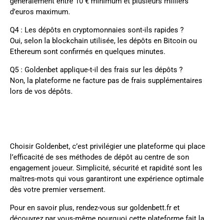
généralement entre 10 € minimum et plusieurs milliers
d’euros maximum.
Q4 : Les dépôts en cryptomonnaies sont-ils rapides ?
Oui, selon la blockchain utilisée, les dépôts en Bitcoin ou
Ethereum sont confirmés en quelques minutes.
Q5 : Goldenbet applique-t-il des frais sur les dépôts ?
Non, la plateforme ne facture pas de frais supplémentaires
lors de vos dépôts.
Choisir Goldenbet, c’est privilégier une plateforme qui place
l’efficacité de ses méthodes de dépôt au centre de son
engagement joueur. Simplicité, sécurité et rapidité sont les
maîtres-mots qui vous garantiront une expérience optimale
dès votre premier versement.
Pour en savoir plus, rendez-vous sur
goldenbett.fr
et
découvrez par vous-même pourquoi cette plateforme fait la