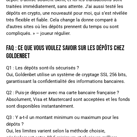
traitées immédiatement, sans attente. J’ai aussi testé les
dépôts en crypto, une nouveauté pour moi, qui s’est révélée
très flexible et fiable. Cela change la donne comparé à
d’autres sites où les dépôts prennent du temps ou sont
compliqués. » – joueur régulier.
FAQ : CE QUE VOUS VOULEZ SAVOIR SUR LES DÉPÔTS CHEZ
GOLDENBET
Q1 : Les dépôts sont-ils sécurisés ?
Oui, Goldenbet utilise un système de cryptage SSL 256 bits,
garantissant la confidentialité des informations bancaires.
Q2 : Puis-je déposer avec ma carte bancaire française ?
Absolument, Visa et Mastercard sont acceptées et les fonds
sont disponibles instantanément.
Q3 : Y a-t-il un montant minimum ou maximum pour les
dépôts ?
Oui, les limites varient selon la méthode choisie,