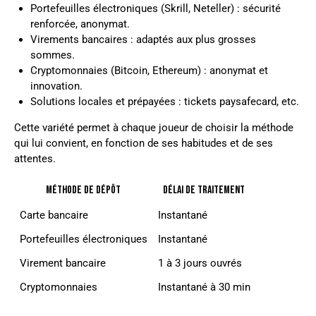
Portefeuilles électroniques (Skrill, Neteller) : sécurité
renforcée, anonymat.
Virements bancaires : adaptés aux plus grosses
sommes.
Cryptomonnaies (Bitcoin, Ethereum) : anonymat et
innovation.
Solutions locales et prépayées : tickets paysafecard, etc.
Cette variété permet à chaque joueur de choisir la méthode
qui lui convient, en fonction de ses habitudes et de ses
attentes.
Méthode de dépôt
Délai de traitement
Carte bancaire
Instantané
Portefeuilles électroniques
Instantané
Virement bancaire
1 à 3 jours ouvrés
Cryptomonnaies
Instantané à 30 min