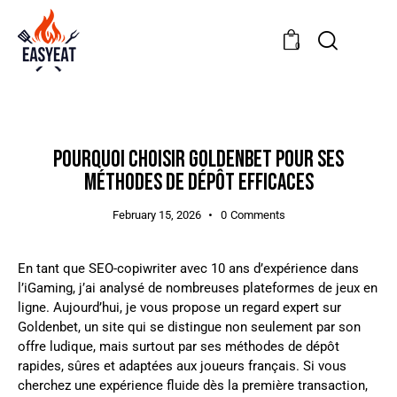
0
UNCATEGORIZED
POURQUOI CHOISIR GOLDENBET POUR SES
MÉTHODES DE DÉPÔT EFFICACES
February 15, 2026
0
Comments
En tant que SEO-copiwriter avec 10 ans d’expérience dans
l’iGaming, j’ai analysé de nombreuses plateformes de jeux en
ligne. Aujourd’hui, je vous propose un regard expert sur
Goldenbet, un site qui se distingue non seulement par son
offre ludique, mais surtout par ses méthodes de dépôt
rapides, sûres et adaptées aux joueurs français. Si vous
cherchez une expérience fluide dès la première transaction,