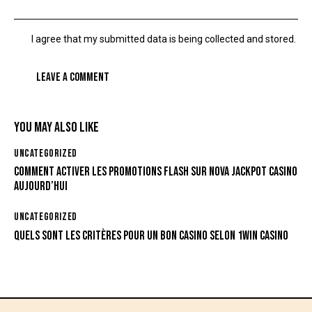
I agree that my submitted data is being collected and stored.
YOU MAY ALSO LIKE
UNCATEGORIZED
COMMENT ACTIVER LES PROMOTIONS FLASH SUR NOVA JACKPOT CASINO
AUJOURD’HUI
UNCATEGORIZED
QUELS SONT LES CRITÈRES POUR UN BON CASINO SELON 1WIN CASINO