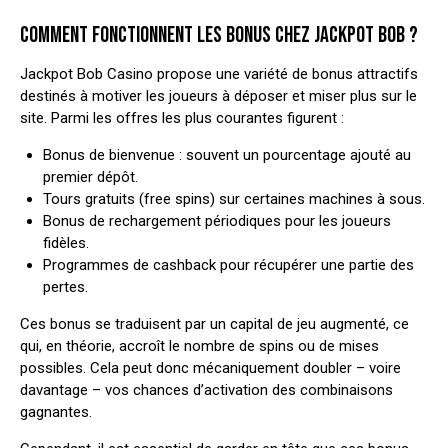
COMMENT FONCTIONNENT LES BONUS CHEZ JACKPOT BOB ?
Jackpot Bob Casino propose une variété de bonus attractifs
destinés à motiver les joueurs à déposer et miser plus sur le
site. Parmi les offres les plus courantes figurent :
Bonus de bienvenue : souvent un pourcentage ajouté au
premier dépôt.
Tours gratuits (free spins) sur certaines machines à sous.
Bonus de rechargement périodiques pour les joueurs
fidèles.
Programmes de cashback pour récupérer une partie des
pertes.
Ces bonus se traduisent par un capital de jeu augmenté, ce
qui, en théorie, accroît le nombre de spins ou de mises
possibles. Cela peut donc mécaniquement doubler – voire
davantage – vos chances d’activation des combinaisons
gagnantes.