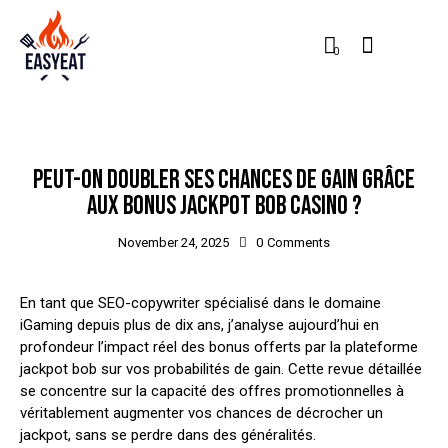
0
UNCATEGORIZED
PEUT-ON DOUBLER SES CHANCES DE GAIN GRÂCE
AUX BONUS JACKPOT BOB CASINO ?
November 24, 2025
0
Comments
En tant que SEO-copywriter spécialisé dans le domaine
iGaming depuis plus de dix ans, j’analyse aujourd’hui en
profondeur l’impact réel des bonus offerts par la plateforme
jackpot bob
sur vos probabilités de gain. Cette revue détaillée
se concentre sur la capacité des offres promotionnelles à
véritablement augmenter vos chances de décrocher un
jackpot, sans se perdre dans des généralités.