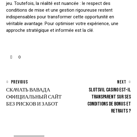
jeu. Toutefois, la réalité est nuancée : le respect des
conditions de mise et une gestion rigoureuse restent
indispensables pour transformer cette opportunité en
véritable avantage. Pour optimiser votre expérience, une
approche stratégique et informée est la clé.
0
PREVIOUS
NEXT
СКАЧАТЬ ВАВАДА
SLOTSVIL CASINO EST-IL
ОФИЦИАЛЬНЫЙ САЙТ
TRANSPARENT SUR SES
БЕЗ РИСКОВ И ЗАБОТ
CONDITIONS DE BONUS ET
RETRAITS ?