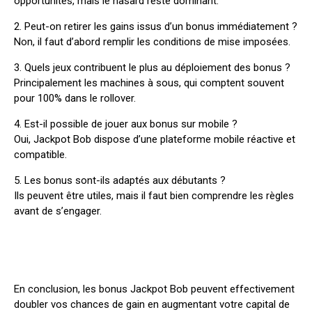
opportunités, mais le hasard reste dominant.
2. Peut-on retirer les gains issus d’un bonus immédiatement ?
Non, il faut d’abord remplir les conditions de mise imposées.
3. Quels jeux contribuent le plus au déploiement des bonus ?
Principalement les machines à sous, qui comptent souvent
pour 100% dans le rollover.
4. Est-il possible de jouer aux bonus sur mobile ?
Oui, Jackpot Bob dispose d’une plateforme mobile réactive et
compatible.
5. Les bonus sont-ils adaptés aux débutants ?
Ils peuvent être utiles, mais il faut bien comprendre les règles
avant de s’engager.
En conclusion, les bonus Jackpot Bob peuvent effectivement
doubler vos chances de gain en augmentant votre capital de